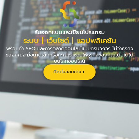
Skip
to
content
รับออกแบบและเขียนโปรแกรม
ระบบ | เว็บไซต์ | แอปพลิเคชัน
พร้อมทำ SEO และการตลาดออนไลน์แบบครบวงจร ไม่ว่าธุรกิจ
ของคุณจะมีขนาดเล็กหรือใหญ่เราช่วยให้ธุรกิจของคุณเติบโตได้
บนโลกออนไลน์
ติดต่อสอบถาม