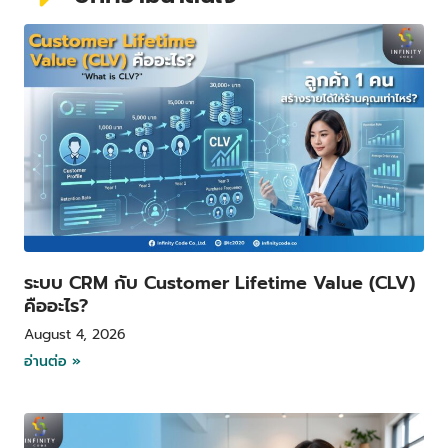
P
P
P
P
a
a
a
a
g
g
g
g
e
e
e
e
ระบบ CRM กับ Customer Lifetime Value (CLV)
คืออะไร?
August 4, 2026
อ่านต่อ »