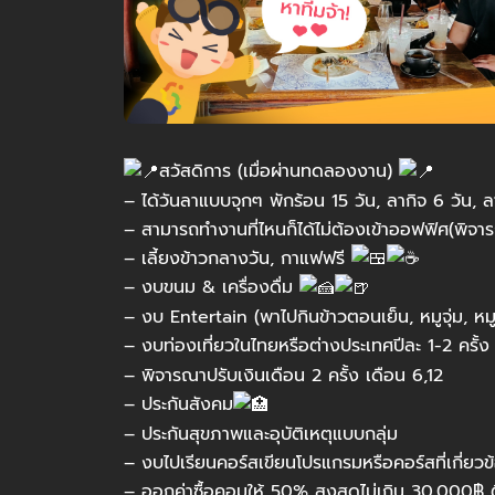
สวัสดิการ (เมื่อผ่านทดลองงาน)
– ได้วันลาแบบจุกๆ พักร้อน 15 วัน, ลากิจ 6 วัน, 
– สามารถทำงานที่ไหนก็ได้ไม่ต้องเข้าออฟฟิศ(พิจ
– เลี้ยงข้าวกลางวัน, กาแฟฟรี
– งบขนม & เครื่องดื่ม
– งบ Entertain (พาไปกินข้าวตอนเย็น, หมูจุ่ม, หม
– งบท่องเที่ยวในไทยหรือต่างประเทศปีละ 1-2 ครั้
– พิจารณาปรับเงินเดือน 2 ครั้ง เดือน 6,12
– ประกันสังคม
– ประกันสุขภาพและอุบัติเหตุแบบกลุ่ม
– งบไปเรียนคอร์สเขียนโปรแกรมหรือคอร์สที่เกี่ยว
– ออกค่าซื้อคอมให้ 50% สูงสุดไม่เกิน 30,000฿