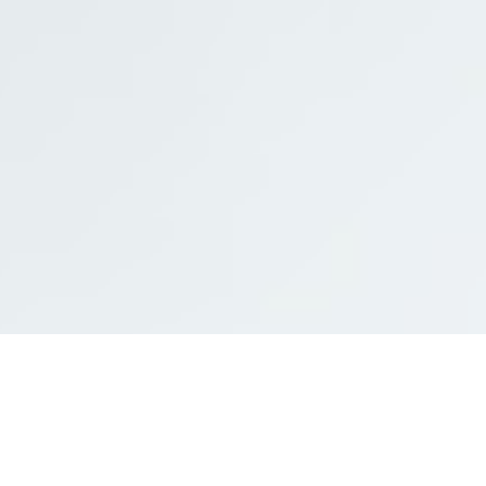
F
L
งานกับเรา
บทความ
a
i
c
n
e
e
b
o
o
k