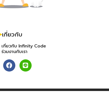
เกี่ยวกับ
- เกี่ยวกับ Infinity Code
- ร่วมงานกับเรา
F
L
a
i
c
n
e
e
b
o
o
k