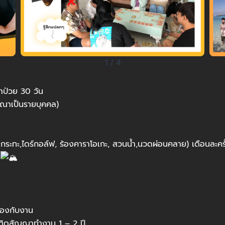
1
/
4
ลาป่วย 30 วัน
ารณาเป็นรายบุคคล)
ูกระทะ,ไดร์กอล์ฟ, ร้องคาราโอเกะ, สวนน้ำ,นวดผ่อนคลาย) เดือนละครั
ง
ข้องกับงาน
 ติดสัญญาทำงาน 1 – 2 ปี