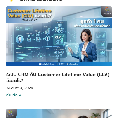
P
P
P
P
a
a
a
a
g
g
g
g
e
e
e
e
ระบบ CRM กับ Customer Lifetime Value (CLV)
คืออะไร?
August 4, 2026
อ่านต่อ »