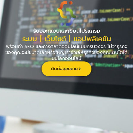
Skip
to
content
รับออกแบบและเขียนโปรแกรม
ระบบ | เว็บไซต์ | แอปพลิเคชัน
พร้อมทำ SEO และการตลาดออนไลน์แบบครบวงจร ไม่ว่าธุรกิจ
ของคุณจะมีขนาดเล็กหรือใหญ่เราช่วยให้ธุรกิจของคุณเติบโตได้
บนโลกออนไลน์
ติดต่อสอบถาม