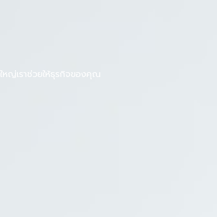
F
L
งานกับเรา
บทความ
a
i
c
n
e
e
b
หญ่เราช่วยให้ธุรกิจของคุณ
o
o
k