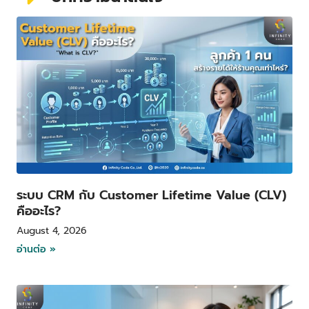
P
P
P
P
a
a
a
a
g
g
g
g
e
e
e
e
ระบบ CRM กับ Customer Lifetime Value (CLV)
คืออะไร?
August 4, 2026
อ่านต่อ »