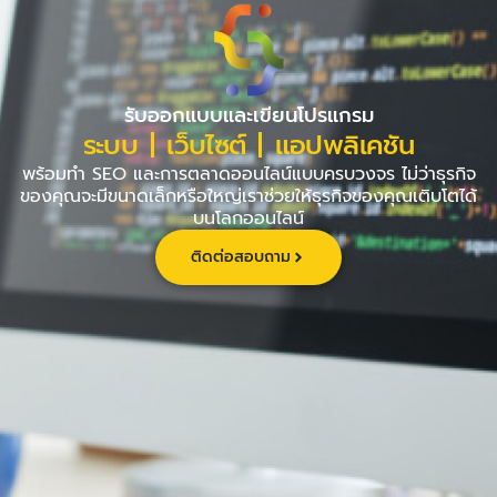
Skip
to
content
รับออกแบบและเขียนโปรแกรม
ระบบ | เว็บไซต์ | แอปพลิเคชัน
พร้อมทำ SEO และการตลาดออนไลน์แบบครบวงจร ไม่ว่าธุรกิจ
ของคุณจะมีขนาดเล็กหรือใหญ่เราช่วยให้ธุรกิจของคุณเติบโตได้
บนโลกออนไลน์
ติดต่อสอบถาม