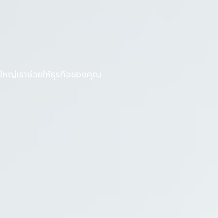
F
L
งานกับเรา
บทความ
a
i
c
n
e
e
b
หญ่เราช่วยให้ธุรกิจของคุณ
o
o
k