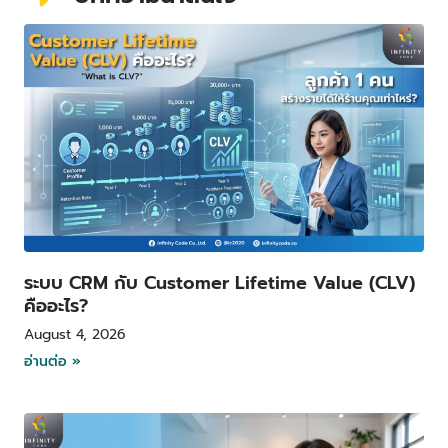
P
P
P
P
a
a
a
a
g
g
g
g
e
e
e
e
ระบบ CRM กับ Customer Lifetime Value (CLV)
คืออะไร?
August 4, 2026
อ่านต่อ »