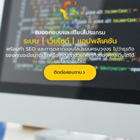
Skip
to
content
รับออกแบบและเขียนโปรแกรม
ระบบ | เว็บไซต์ | แอปพลิเคชัน
พร้อมทำ SEO และการตลาดออนไลน์แบบครบวงจร ไม่ว่าธุรกิจ
ของคุณจะมีขนาดเล็กหรือใหญ่เราช่วยให้ธุรกิจของคุณเติบโตได้
บนโลกออนไลน์
ติดต่อสอบถาม