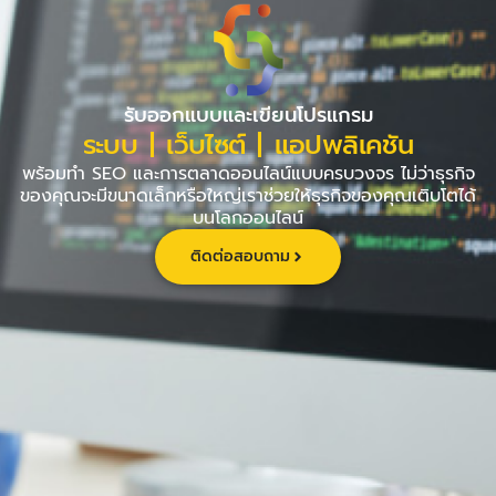
Skip
to
content
รับออกแบบและเขียนโปรแกรม
ระบบ | เว็บไซต์ | แอปพลิเคชัน
พร้อมทำ SEO และการตลาดออนไลน์แบบครบวงจร ไม่ว่าธุรกิจ
ของคุณจะมีขนาดเล็กหรือใหญ่เราช่วยให้ธุรกิจของคุณเติบโตได้
บนโลกออนไลน์
ติดต่อสอบถาม