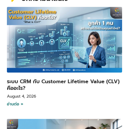
P
P
P
P
a
a
a
a
g
g
g
g
e
e
e
e
ระบบ CRM กับ Customer Lifetime Value (CLV)
คืออะไร?
August 4, 2026
อ่านต่อ »