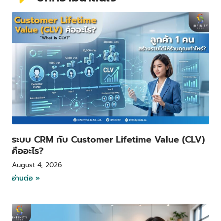
P
P
P
P
a
a
a
a
g
g
g
g
e
e
e
e
ระบบ CRM กับ Customer Lifetime Value (CLV)
คืออะไร?
August 4, 2026
อ่านต่อ »