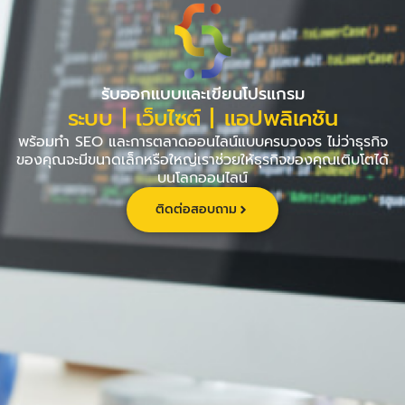
Skip
to
content
รับออกแบบและเขียนโปรแกรม
ระบบ | เว็บไซต์ | แอปพลิเคชัน
พร้อมทำ SEO และการตลาดออนไลน์แบบครบวงจร ไม่ว่าธุรกิจ
ของคุณจะมีขนาดเล็กหรือใหญ่เราช่วยให้ธุรกิจของคุณเติบโตได้
บนโลกออนไลน์
ติดต่อสอบถาม