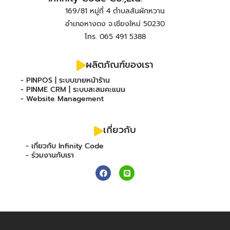
169/81 หมู่ที่ 4 ตำบลสันผักหวาน
อำเภอหางดง จ.เชียงใหม่ 50230
โทร. 065 491 5388
ผลิตภัณฑ์ของเรา
- PINPOS | ระบบขายหน้าร้าน
- PINME CRM | ระบบสะสมคะแนน
- Website Management
เกี่ยวกับ
- เกี่ยวกับ Infinity Code
- ร่วมงานกับเรา
F
L
a
i
c
n
e
e
b
o
o
k