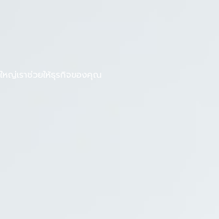
F
L
งานกับเรา
บทความ
a
i
c
n
e
e
b
หญ่เราช่วยให้ธุรกิจของคุณ
o
o
k