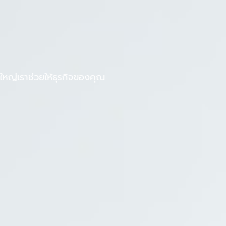
F
L
งานกับเรา
บทความ
a
i
c
n
e
e
b
หญ่เราช่วยให้ธุรกิจของคุณ
o
o
k