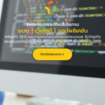
Skip
to
content
รับออกแบบและเขียนโปรแกรม
ระบบ | เว็บไซต์ | แอปพลิเคชัน
พร้อมทำ SEO และการตลาดออนไลน์แบบครบวงจร ไม่ว่าธุรกิจ
ของคุณจะมีขนาดเล็กหรือใหญ่เราช่วยให้ธุรกิจของคุณเติบโตได้
บนโลกออนไลน์
ติดต่อสอบถาม