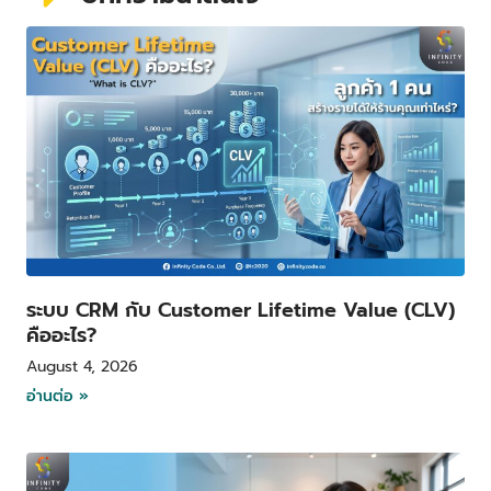
P
P
P
P
a
a
a
a
g
g
g
g
e
e
e
e
ระบบ CRM กับ Customer Lifetime Value (CLV)
คืออะไร?
August 4, 2026
อ่านต่อ »