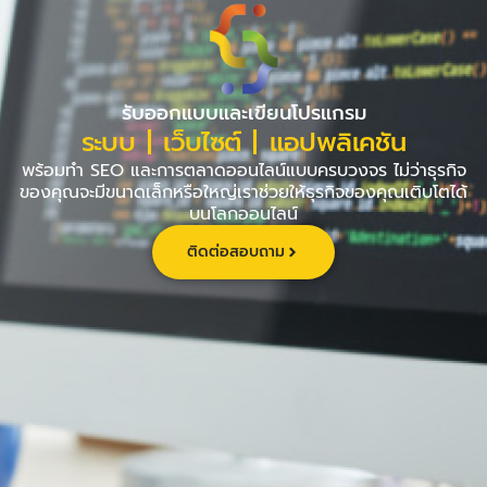
Skip
to
content
รับออกแบบและเขียนโปรแกรม
ระบบ | เว็บไซต์ | แอปพลิเคชัน
พร้อมทำ SEO และการตลาดออนไลน์แบบครบวงจร ไม่ว่าธุรกิจ
ของคุณจะมีขนาดเล็กหรือใหญ่เราช่วยให้ธุรกิจของคุณเติบโตได้
บนโลกออนไลน์
ติดต่อสอบถาม