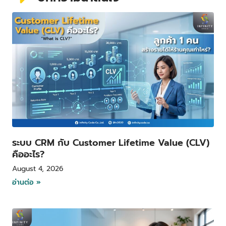
P
P
P
P
a
a
a
a
g
g
g
g
e
e
e
e
ระบบ CRM กับ Customer Lifetime Value (CLV)
คืออะไร?
August 4, 2026
อ่านต่อ »