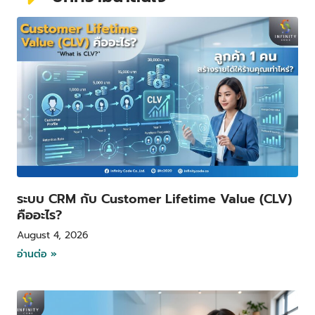
P
P
P
P
a
a
a
a
g
g
g
g
e
e
e
e
ระบบ CRM กับ Customer Lifetime Value (CLV)
คืออะไร?
August 4, 2026
อ่านต่อ »