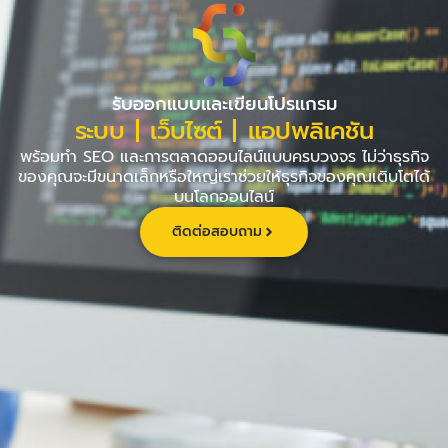
Skip
to
content
รับออกแบบและเขียนโปรแกรม
ระบบ | เว็บไซต์ | แอปพลิเคชัน
พร้อมทำ SEO และการตลาดออนไลน์แบบครบวงจร ไม่ว่าธุรกิจ
ของคุณจะมีขนาดเล็กหรือใหญ่เราช่วยให้ธุรกิจของคุณเติบโตได้
บนโลกออนไลน์
ติดต่อสอบถาม