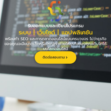
Skip
to
content
รับออกแบบและเขียนโปรแกรม
ระบบ | เว็บไซต์ | แอปพลิเคชัน
พร้อมทำ SEO และการตลาดออนไลน์แบบครบวงจร ไม่ว่าธุรกิจ
ของคุณจะมีขนาดเล็กหรือใหญ่เราช่วยให้ธุรกิจของคุณเติบโตได้
บนโลกออนไลน์
ติดต่อสอบถาม