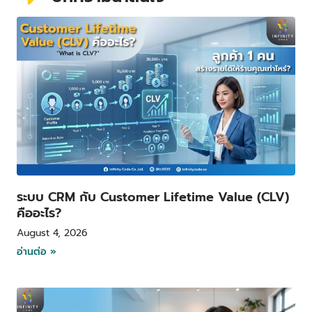
P
P
P
P
a
a
a
a
g
g
g
g
e
e
e
e
ระบบ CRM กับ Customer Lifetime Value (CLV)
คืออะไร?
August 4, 2026
อ่านต่อ »