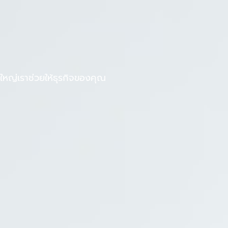
F
L
งานกับเรา
บทความ
a
i
c
n
e
e
b
หญ่เราช่วยให้ธุรกิจของคุณ
o
o
k