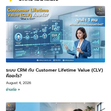
P
P
P
P
a
a
a
a
g
g
g
g
e
e
e
e
ระบบ CRM กับ Customer Lifetime Value (CLV)
คืออะไร?
August 4, 2026
อ่านต่อ »