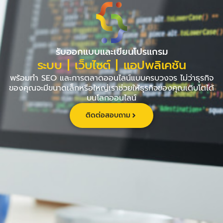
Skip
to
content
รับออกแบบและเขียนโปรแกรม
ระบบ | เว็บไซต์ | แอปพลิเคชัน
พร้อมทำ SEO และการตลาดออนไลน์แบบครบวงจร ไม่ว่าธุรกิจ
ของคุณจะมีขนาดเล็กหรือใหญ่เราช่วยให้ธุรกิจของคุณเติบโตได้
บนโลกออนไลน์
ติดต่อสอบถาม