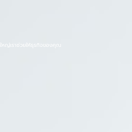
F
L
งานกับเรา
บทความ
a
i
c
n
e
e
b
หญ่เราช่วยให้ธุรกิจของคุณ
o
o
k