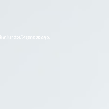
F
L
งานกับเรา
บทความ
a
i
c
n
e
e
b
หญ่เราช่วยให้ธุรกิจของคุณ
o
o
k