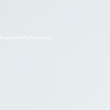
F
L
งานกับเรา
บทความ
a
i
c
n
e
e
b
หญ่เราช่วยให้ธุรกิจของคุณ
o
o
k