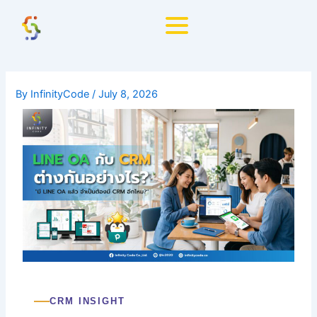
Skip
to
content
By
InfinityCode
/
July 8, 2026
CRM INSIGHT