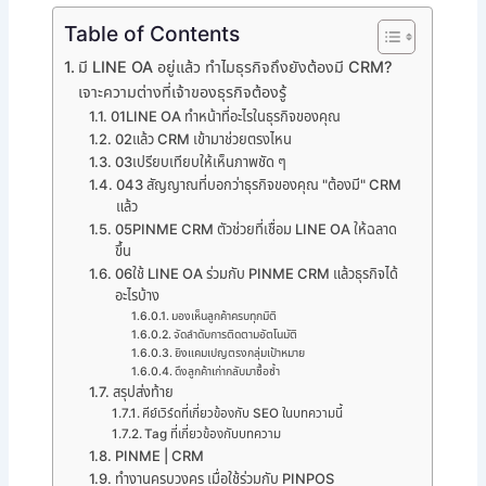
Table of Contents
มี LINE OA อยู่แล้ว ทำไมธุรกิจถึงยังต้องมี CRM?
เจาะความต่างที่เจ้าของธุรกิจต้องรู้
01LINE OA ทำหน้าที่อะไรในธุรกิจของคุณ
02แล้ว CRM เข้ามาช่วยตรงไหน
03เปรียบเทียบให้เห็นภาพชัด ๆ
043 สัญญาณที่บอกว่าธุรกิจของคุณ "ต้องมี" CRM
แล้ว
05PINME CRM ตัวช่วยที่เชื่อม LINE OA ให้ฉลาด
ขึ้น
06ใช้ LINE OA ร่วมกับ PINME CRM แล้วธุรกิจได้
อะไรบ้าง
มองเห็นลูกค้าครบทุกมิติ
จัดลำดับการติดตามอัตโนมัติ
ยิงแคมเปญตรงกลุ่มเป้าหมาย
ดึงลูกค้าเก่ากลับมาซื้อซ้ำ
สรุปส่งท้าย
คีย์เวิร์ดที่เกี่ยวข้องกับ SEO ในบทความนี้
Tag ที่เกี่ยวข้องกับบทความ
PINME | CRM
ทำงานครบวงคร เมื่อใช้ร่วมกับ PINPOS