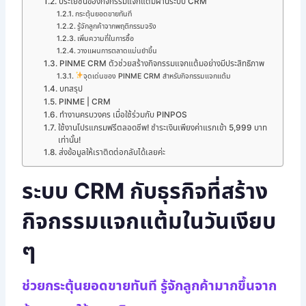
ประโยชน์ของกิจกรรมแจกแต้มผ่านระบบ CRM
กระตุ้นยอดขายทันที
รู้จักลูกค้าจากพฤติกรรมจริง
เพิ่มความถี่ในการซื้อ
วางแผนการตลาดแม่นยำขึ้น
PINME CRM ตัวช่วยสร้างกิจกรรมแจกแต้มอย่างมีประสิทธิภาพ
จุดเด่นของ PINME CRM สำหรับกิจกรรมแจกแต้ม
บทสรุป
PINME | CRM
ทำงานครบวงคร เมื่อใช้ร่วมกับ PINPOS
ใช้งานโปรแกรมฟรีตลอดชีพ! ชำระเงินเพียงค่าแรกเข้า 5,999 บาท
เท่านั้น!
ส่งข้อมูลให้เราติดต่อกลับได้เลยค่ะ
ระบบ CRM กับธุรกิจที่สร้าง
กิจกรรมแจกแต้มในวันเงียบ
ๆ
ช่วยกระตุ้นยอดขายทันที รู้จักลูกค้ามากขึ้นจาก