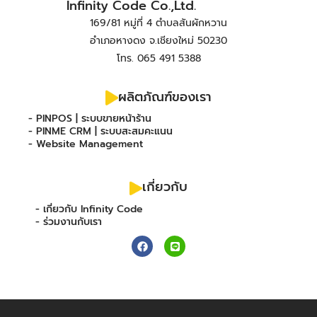
Infinity Code Co.,Ltd.
169/81 หมู่ที่ 4 ตำบลสันผักหวาน
อำเภอหางดง จ.เชียงใหม่ 50230
โทร. 065 491 5388
ผลิตภัณฑ์ของเรา
- PINPOS | ระบบขายหน้าร้าน
- PINME CRM | ระบบสะสมคะแนน
- Website Management
เกี่ยวกับ
- เกี่ยวกับ Infinity Code
- ร่วมงานกับเรา
F
L
a
i
c
n
e
e
b
o
o
k