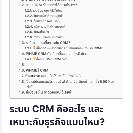
ระบบ CRM ช่วยธุรกิจได้อย่างไรบ้าง?
รวมข้อมูลลูกค้าไว้ที่เดียว
วิเคราะห์พฤติกรรมลูกค้า
สื่อสารได้ตรงใจมากขึ้น
สร้างความภักดีต่อแบรนด์
วัดผลได้จริง
ทำงานแทนคนได้บางส่วน
ธุรกิจแบบไหนที่เหมาะกับ CRM?
เช็กลิสต์ — ธุรกิจของคุณพร้อมแค่ไหนสำหรับ CRM?
PINME CRM ตัวเลือกที่ตอบโจทย์ธุรกิจไทย
สิ่งที่ PINME CRM ทำได้
สรุป
PINME | CRM
ทำงานครบวงคร เมื่อใช้ร่วมกับ PINPOS
ใช้งานโปรแกรมฟรีตลอดชีพ! ชำระเงินเพียงค่าแรกเข้า 5,999 บาท
เท่านั้น!
ส่งข้อมูลให้เราติดต่อกลับได้เลยค่ะ
ระบบ CRM คืออะไร และ
เหมาะกับธุรกิจแบบไหน?