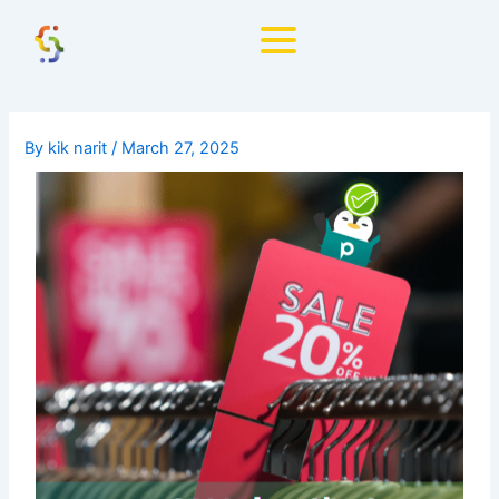
Skip
to
content
By
kik narit
/
March 27, 2025