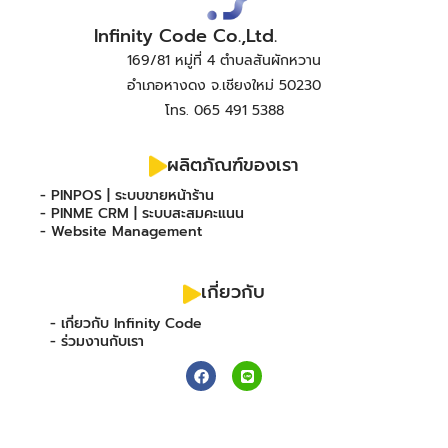
Infinity Code Co.,Ltd.
169/81 หมู่ที่ 4 ตำบลสันผักหวาน
อำเภอหางดง จ.เชียงใหม่ 50230
โทร. 065 491 5388
ผลิตภัณฑ์ของเรา
- PINPOS | ระบบขายหน้าร้าน
- PINME CRM | ระบบสะสมคะแนน
- Website Management
เกี่ยวกับ
- เกี่ยวกับ Infinity Code
- ร่วมงานกับเรา
F
L
a
i
c
n
e
e
b
o