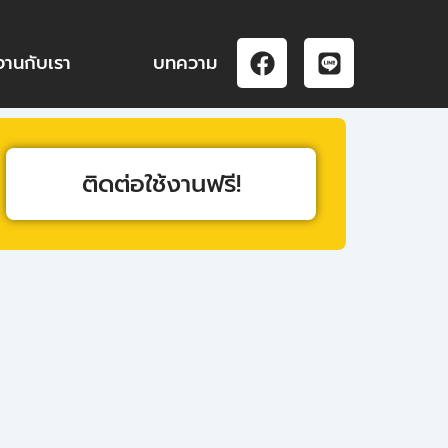
F
L
งานกับเรา
บทความ
a
i
c
n
e
e
b
o
ติดต่อใช้งานฟรี!
o
k