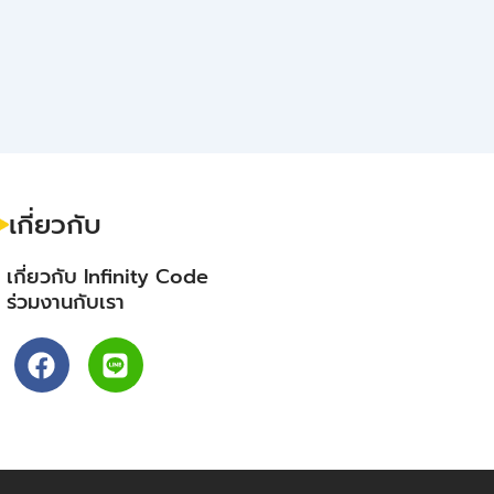
เกี่ยวกับ
- เกี่ยวกับ Infinity Code
- ร่วมงานกับเรา
F
L
a
i
c
n
e
e
b
o