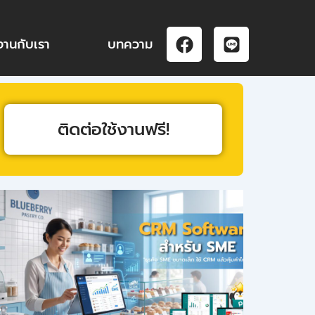
F
L
งานกับเรา
บทความ
a
i
c
n
e
e
b
o
ติดต่อใช้งานฟรี!
o
k