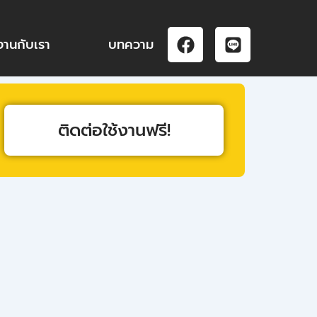
F
L
งานกับเรา
บทความ
a
i
c
n
e
e
b
o
ติดต่อใช้งานฟรี!
o
k