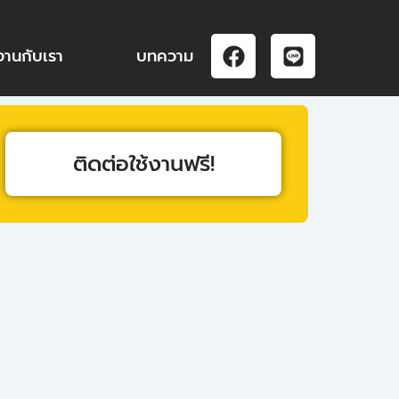
F
L
งานกับเรา
บทความ
a
i
c
n
e
e
b
o
ติดต่อใช้งานฟรี!
o
k