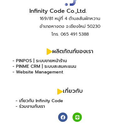
Infinity Code Co.,Ltd.
169/81 หมู่ที่ 4 ตำบลสันผักหวาน
อำเภอหางดง จ.เชียงใหม่ 50230
โทร. 065 491 5388
ผลิตภัณฑ์ของเรา
- PINPOS | ระบบขายหน้าร้าน
- PINME CRM | ระบบสะสมคะแนน
- Website Management
เกี่ยวกับ
- เกี่ยวกับ Infinity Code
- ร่วมงานกับเรา
F
L
a
i
c
n
e
e
b
o