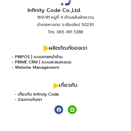
Infinity Code Co.,Ltd.
169/81 หมู่ที่ 4 ตำบลสันผักหวาน
อำเภอหางดง จ.เชียงใหม่ 50230
โทร. 065 491 5388
ผลิตภัณฑ์ของเรา
- PINPOS | ระบบขายหน้าร้าน
- PINME CRM | ระบบสะสมคะแนน
- Website Management
เกี่ยวกับ
- เกี่ยวกับ Infinity Code
- ร่วมงานกับเรา
F
L
a
i
c
n
e
e
b
o