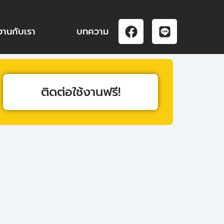
F
L
งานกับเรา
บทความ
a
i
c
n
e
e
b
o
ติดต่อใช้งานฟรี!
o
k