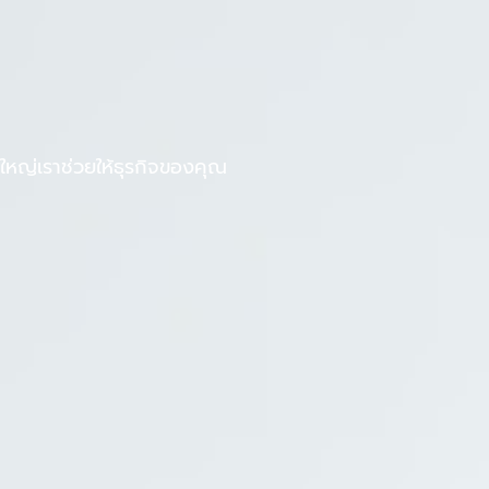
F
L
งานกับเรา
บทความ
a
i
c
n
e
e
b
หญ่เราช่วยให้ธุรกิจของคุณ
o
o
k