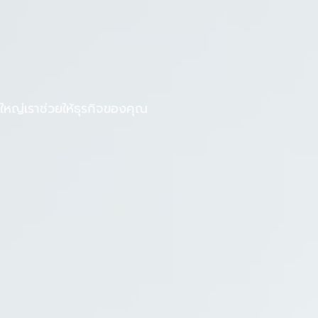
F
L
งานกับเรา
บทความ
a
i
c
n
e
e
b
หญ่เราช่วยให้ธุรกิจของคุณ
o
o
k