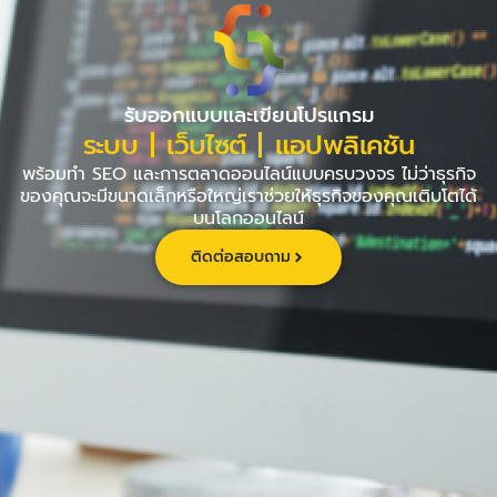
Skip
to
content
รับออกแบบและเขียนโปรแกรม
ระบบ | เว็บไซต์ | แอปพลิเคชัน
พร้อมทำ SEO และการตลาดออนไลน์แบบครบวงจร ไม่ว่าธุรกิจ
ของคุณจะมีขนาดเล็กหรือใหญ่เราช่วยให้ธุรกิจของคุณเติบโตได้
บนโลกออนไลน์
ติดต่อสอบถาม