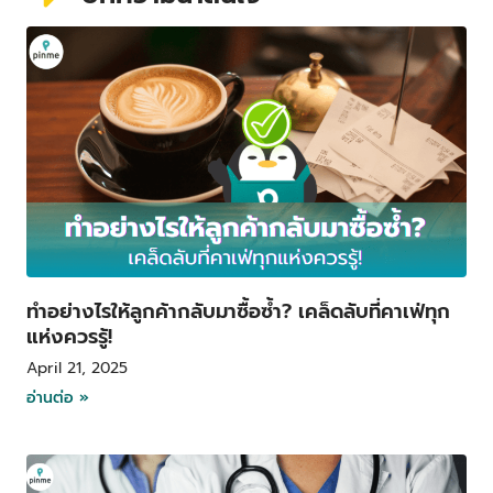
P
P
P
P
P
a
a
a
a
a
g
g
g
g
g
e
e
e
e
e
ทำอย่างไรให้ลูกค้ากลับมาซื้อซ้ำ? เคล็ดลับที่คาเฟ่ทุก
แห่งควรรู้!
April 21, 2025
อ่านต่อ »