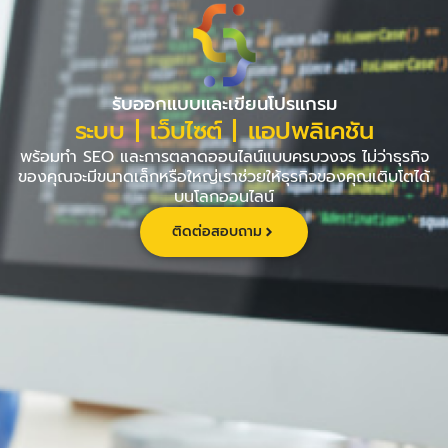
Skip
to
content
รับออกแบบและเขียนโปรแกรม
ระบบ | เว็บไซต์ | แอปพลิเคชัน
พร้อมทำ SEO และการตลาดออนไลน์แบบครบวงจร ไม่ว่าธุรกิจ
ของคุณจะมีขนาดเล็กหรือใหญ่เราช่วยให้ธุรกิจของคุณเติบโตได้
บนโลกออนไลน์
ติดต่อสอบถาม