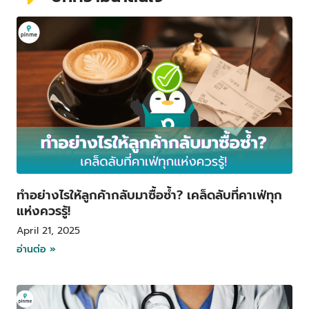
P
P
P
P
P
a
a
a
a
a
g
g
g
g
g
e
e
e
e
e
ทำอย่างไรให้ลูกค้ากลับมาซื้อซ้ำ? เคล็ดลับที่คาเฟ่ทุก
แห่งควรรู้!
April 21, 2025
อ่านต่อ »