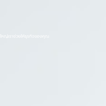
F
L
งานกับเรา
บทความ
a
i
c
n
e
e
b
หญ่เราช่วยให้ธุรกิจของคุณ
o
o
k