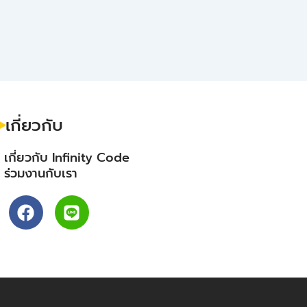
เกี่ยวกับ
- เกี่ยวกับ Infinity Code
- ร่วมงานกับเรา
F
L
a
i
c
n
e
e
b
o
o