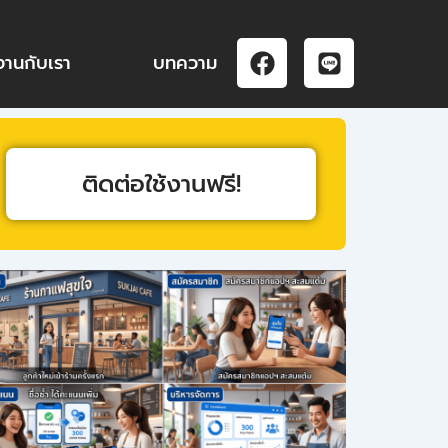
F
L
งานกับเรา
บทความ
a
i
c
n
e
e
b
o
ติดต่อใช้งานฟรี!
o
k