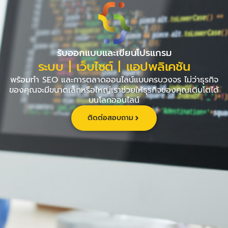
Skip
to
content
รับออกแบบและเขียนโปรแกรม
ระบบ | เว็บไซต์ | แอปพลิเคชัน
พร้อมทำ SEO และการตลาดออนไลน์แบบครบวงจร ไม่ว่าธุรกิจ
ของคุณจะมีขนาดเล็กหรือใหญ่เราช่วยให้ธุรกิจของคุณเติบโตได้
บนโลกออนไลน์
ติดต่อสอบถาม