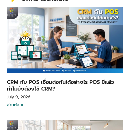
P
P
P
P
P
a
a
a
a
a
g
g
g
g
g
e
e
e
e
e
CRM กับ POS เชื่อมต่อกันได้อย่างไร POS มีแล้ว
ทำไมยังต้องใช้ CRM?
July 9, 2026
อ่านต่อ »