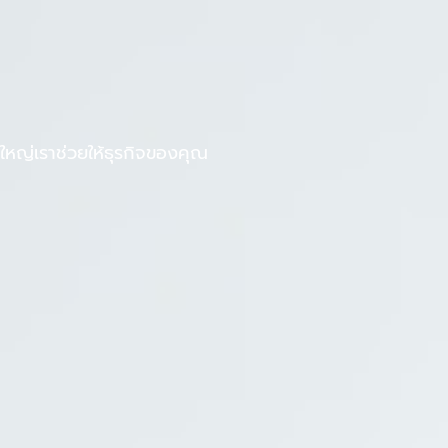
F
L
งานกับเรา
บทความ
a
i
c
n
e
e
b
หญ่เราช่วยให้ธุรกิจของคุณ
o
o
k