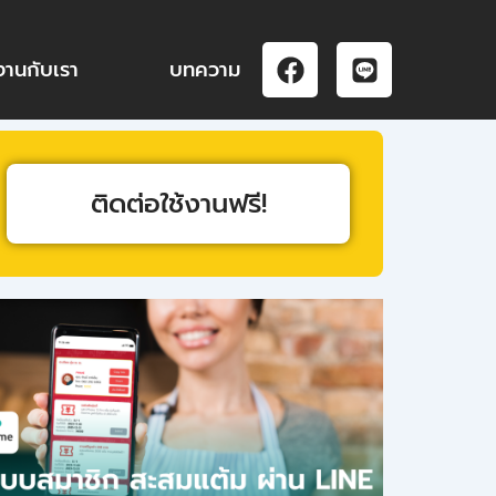
F
L
งานกับเรา
บทความ
a
i
c
n
e
e
b
o
ติดต่อใช้งานฟรี!
o
k