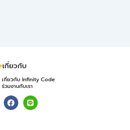
เกี่ยวกับ
- เกี่ยวกับ Infinity Code
- ร่วมงานกับเรา
F
L
a
i
c
n
e
e
b