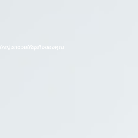
F
L
งานกับเรา
บทความ
a
i
c
n
e
e
b
หญ่เราช่วยให้ธุรกิจของคุณ
o
o
k